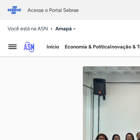
Fale
Acessibilidade
conosco
0
Acesse o Portal Sebrae
9
Amapá
Você está na ASN
Início
Economia & Política
Inovação & T
Agência
Sebrae
de
Notícias