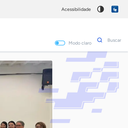
acessibilidade
Dados
Buscar
para
Modo claro
busca
Palavra
chave