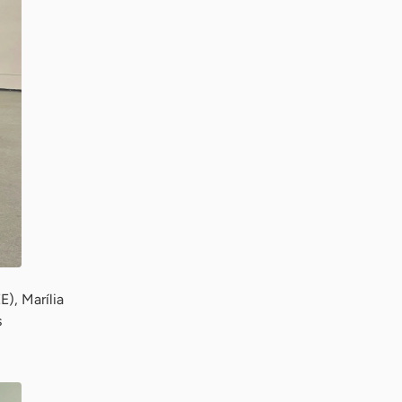
), Marília
s