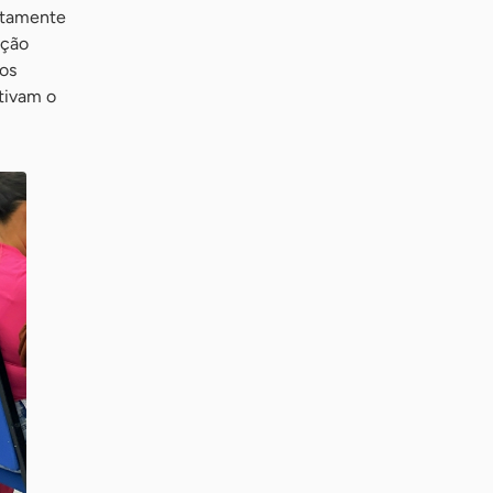
atamente
ação
 os
tivam o