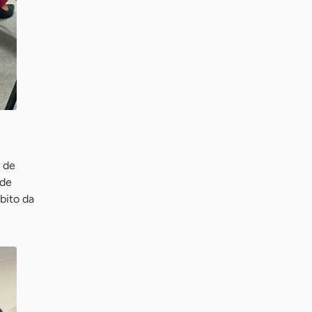
 de
 de
bito da