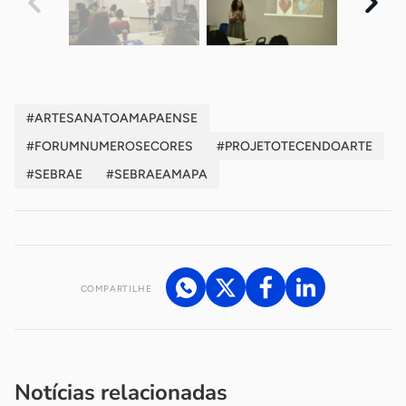
#ARTESANATOAMAPAENSE
#FORUMNUMEROSECORES
#PROJETOTECENDOARTE
#SEBRAE
#SEBRAEAMAPA
COMPARTILHE
Acesse nossos canais de atendimento
Ficou com alguma dúvida?
.
Se
você é um profissional da imprensa, entre em contato pelo
imprensa@sebrae.com.br
fale com a ASN em cada UF
ou
Notícias relacionadas