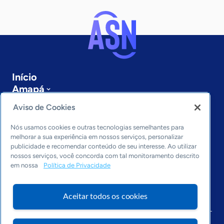
Início
Amapá
Sobre a ASN
Aviso de Cookies
Últimas notícias
Entre em contato
Nós usamos cookies e outras tecnologias semelhantes para
Editorias
melhorar a sua experiência em nossos serviços, personalizar
publicidade e recomendar conteúdo de seu interesse. Ao utilizar
Economia & Política
nossos serviços, você concorda com tal monitoramento descrito
em nossa
Política de Privacidade
Inovação & Tecnologia
Cultura empreendedora
Dados
Aceitar todos os cookies
Arquivo