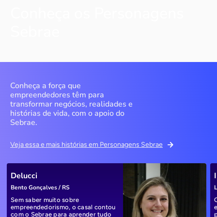
Conheça os Personagens
Sebrae
Conheça a força que
empreendedores têm para
transformar negócios, realidades e
histórias de vida, com o apoio do
Sebrae.
Veja essa e mais histórias em Personagens Sebrae
Delucci
Bento Gonçalves / RS
L
Sem saber muito sobre
empreendedorismo, o casal contou
com o Sebrae para aprender tudo