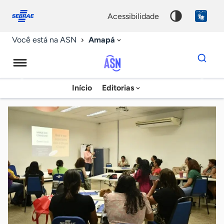
Fale
Acessibilidade
conosco
0
acessibilidade
9
Amapá
Você está na ASN
Dados
para
busca
Agência
Início
Editorias
Palavra
Sebrae
chave
de
Notícias