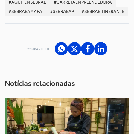
#AQUITEMSEBRAE
#CARRETAEMPREENDEDORA
#SEBRAEAMAPA
#SEBRAEAP
#SEBRAEITINERANTE
COMPARTILHE
Acesse nossos canais de atendimento
Ficou com alguma dúvida?
.
Se
você é um profissional da imprensa, entre em contato pelo
imprensa@sebrae.com.br
fale com a ASN em cada UF
ou
Notícias relacionadas