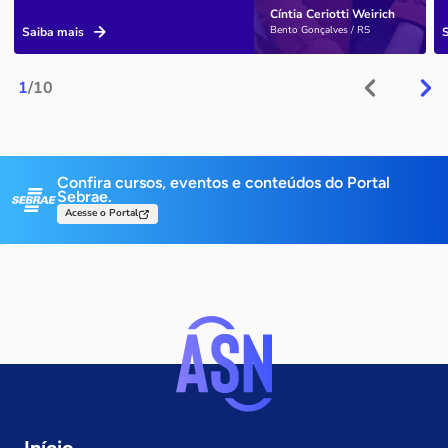
Cíntia Ceriotti Weirich
Bento Gonçalves / RS
Saiba mais
1
/10
Confira cursos, eventos e conteúdos do Portal
Sebrae.
Acesse o Portal
Início