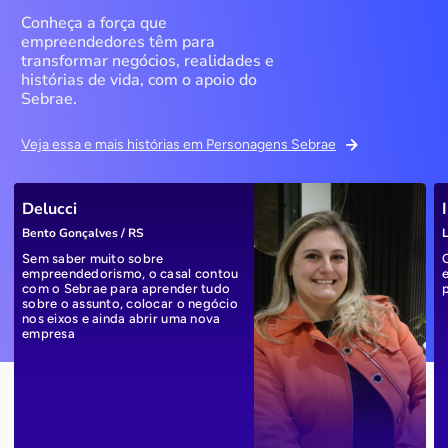
Conheça a força que
empreendedores têm para
transformar negócios, realidades e
histórias de vida, com o apoio do
Sebrae.
Veja essa e mais histórias em Personagens Sebrae
Delucci
Bento Gonçalves / RS
L
Sem saber muito sobre
empreendedorismo, o casal contou
com o Sebrae para aprender tudo
sobre o assunto, colocar o negócio
nos eixos e ainda abrir uma nova
empresa