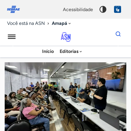
Fale
Acessibilidade
conosco
0
acessibilidade
9
Amapá
Você está na ASN
Dados
para
busca
Agência
Início
Editorias
Palavra
Sebrae
chave
de
Notícias