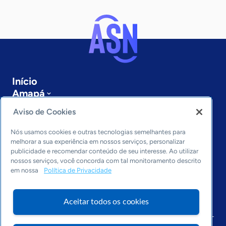
Início
Amapá
Sobre a ASN
Aviso de Cookies
Últimas notícias
Entre em contato
Nós usamos cookies e outras tecnologias semelhantes para
Editorias
melhorar a sua experiência em nossos serviços, personalizar
publicidade e recomendar conteúdo de seu interesse. Ao utilizar
Economia & Política
nossos serviços, você concorda com tal monitoramento descrito
em nossa
Política de Privacidade
Inovação & Tecnologia
Cultura empreendedora
Dados
Aceitar todos os cookies
Arquivo