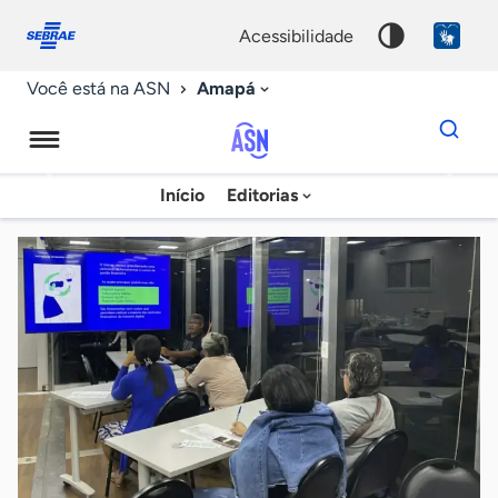
Fale
Acessibilidade
conosco
0
acessibilidade
9
Amapá
Você está na ASN
Dados
para
busca
Agência
Início
Editorias
Palavra
Sebrae
chave
de
Notícias