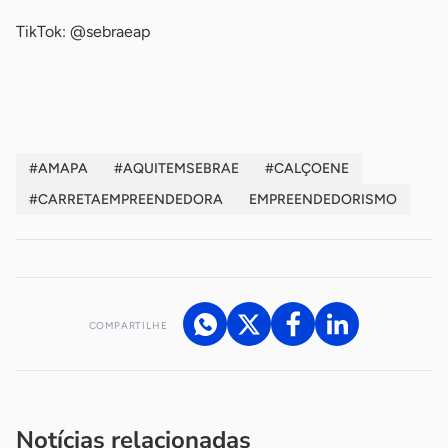
TikTok: @sebraeap
-
#AMAPA
#AQUITEMSEBRAE
#CALÇOENE
#CARRETAEMPREENDEDORA
EMPREENDEDORISMO
COMPARTILHE
Acesse nossos canais de atendimento
Ficou com alguma dúvida?
.
Se
você é um profissional da imprensa, entre em contato pelo
imprensa@sebrae.com.br
fale com a ASN em cada UF
ou
Notícias relacionadas