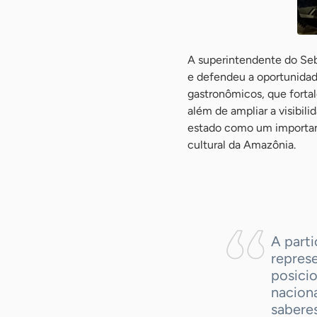
A superintendente do Sebr
e defendeu a oportunidad
gastronômicos, que fort
além de ampliar a visibil
estado como um importante
cultural da Amazônia.
-
A part
repres
posici
naciona
saberes