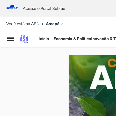
Fale
Acessibilidade
conosco
0
Acesse o Portal Sebrae
9
Amapá
Você está na ASN
Início
Economia & Política
Inovação & T
Agência
Sebrae
de
Notícias