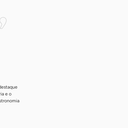
 destaque
ia e o
stronomia