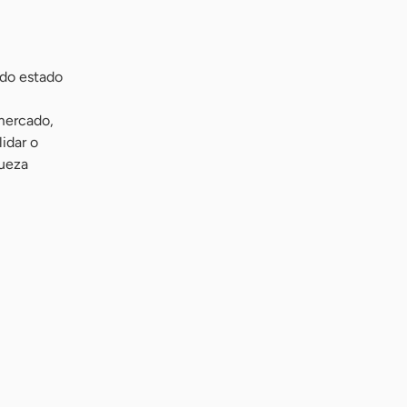
 do estado
mercado,
idar o
queza