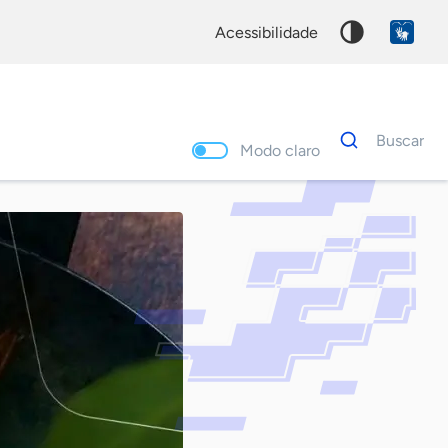
acessibilidade
Dados
Buscar
para
Modo claro
busca
Palavra
chave