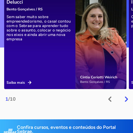
Delucci
Bento Gonçalves / RS
L
Sem saber muito sobre
empreendedorismo, o casal contou
com o Sebrae para aprender tudo
sobre o assunto, colocar o negócio
nos eixos e ainda abrir uma nova
empresa
Cíntia Ceriotti Weirich
Bento Gonçalves / RS
Saiba mais
1
/10
Confira cursos, eventos e conteúdos do Portal
Sebrae.