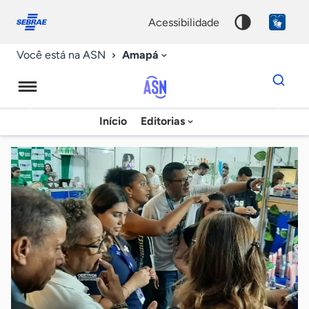
Fale
Acessibilidade
conosco
0
acessibilidade
9
Amapá
Você está na ASN
Dados
para
busca
Agência
Início
Editorias
Palavra
Sebrae
chave
de
Notícias