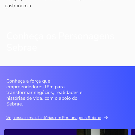
gastronomia
Conheça os Personagens
Sebrae
Conheça a força que
empreendedores têm para
transformar negócios, realidades e
histórias de vida, com o apoio do
Sebrae.
Veja essa e mais histórias em Personagens Sebrae