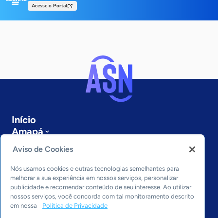
Acesse o Portal
Início
Amapá
Sobre a ASN
Aviso de Cookies
Últimas notícias
Entre em contato
Nós usamos cookies e outras tecnologias semelhantes para
Editorias
melhorar a sua experiência em nossos serviços, personalizar
publicidade e recomendar conteúdo de seu interesse. Ao utilizar
Economia & Política
nossos serviços, você concorda com tal monitoramento descrito
em nossa
Política de Privacidade
Inovação & Tecnologia