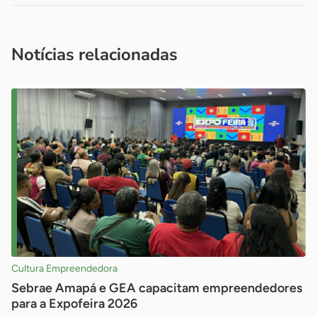
Acesse nossos canais de atendimento
Ficou com alguma dúvida?
.
Se
você é um profissional da imprensa, entre em contato pelo
imprensa@sebrae.com.br
fale com a ASN em cada UF
ou
Notícias relacionadas
Cultura Empreendedora
Sebrae Amapá e GEA capacitam empreendedores
para a Expofeira 2026