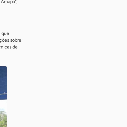
o Amapá”,
, que
ações sobre
cnicas de