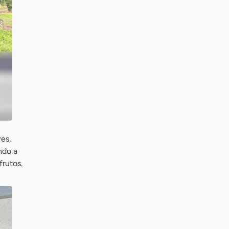
res,
ndo a
rutos.