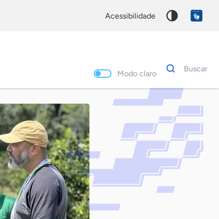
acessibilidade
Dados
Buscar
para
Modo claro
busca
Palavra
chave