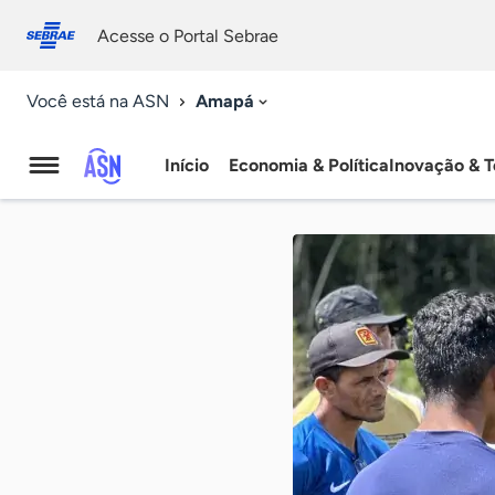
Fale
Acessibilidade
conosco
0
Acesse o Portal Sebrae
9
Amapá
Você está na ASN
Início
Economia & Política
Inovação & T
Agência
Sebrae
de
Notícias