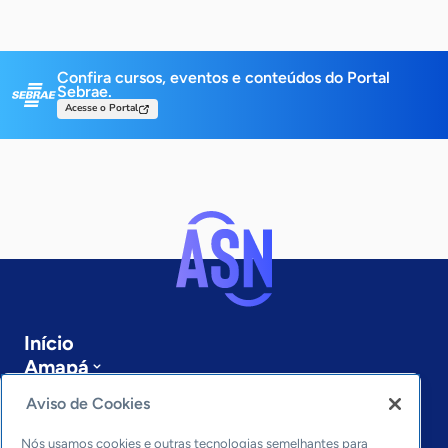
Confira cursos, eventos e conteúdos do Portal
Sebrae.
Acesse o Portal
Início
Amapá
Sobre a ASN
Aviso de Cookies
Últimas notícias
Entre em contato
Nós usamos cookies e outras tecnologias semelhantes para