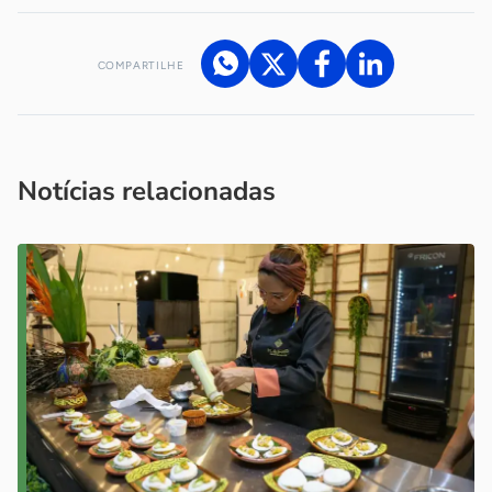
COMPARTILHE
Acesse nossos canais de atendimento
Ficou com alguma dúvida?
.
Se
você é um profissional da imprensa, entre em contato pelo
imprensa@sebrae.com.br
fale com a ASN em cada UF
ou
Notícias relacionadas