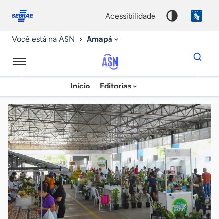
Fale
Acessibilidade
conosco
0
acessibilidade
9
Amapá
Você está na ASN
Dados
para
busca
Agência
Início
Editorias
Palavra
Sebrae
chave
de
Notícias