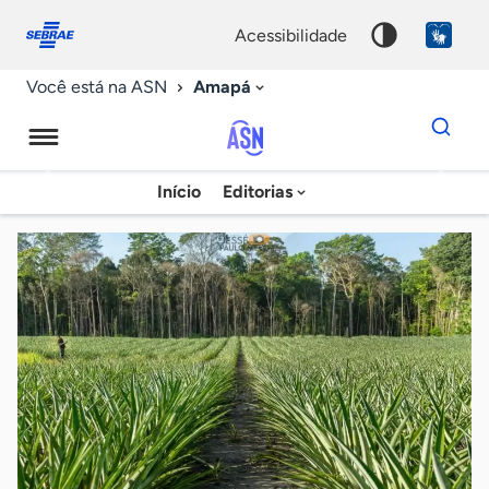
Fale
Acessibilidade
conosco
0
acessibilidade
9
Amapá
Você está na ASN
Dados
para
busca
Agência
Início
Editorias
Palavra
Sebrae
chave
de
Notícias