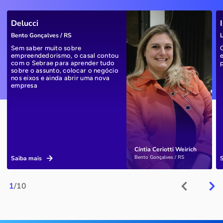
Delucci
Bento Gonçalves / RS
L
Sem saber muito sobre
empreendedorismo, o casal contou
com o Sebrae para aprender tudo
sobre o assunto, colocar o negócio
nos eixos e ainda abrir uma nova
empresa
Cíntia Ceriotti Weirich
Bento Gonçalves / RS
Saiba mais
1
/10