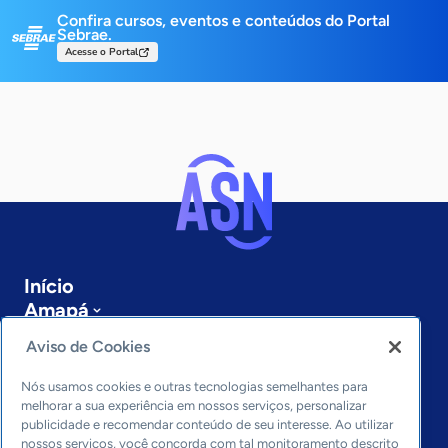
Confira cursos, eventos e conteúdos do Portal
Sebrae.
Acesse o Portal
Início
Amapá
Sobre a ASN
Aviso de Cookies
Últimas notícias
Entre em contato
Nós usamos cookies e outras tecnologias semelhantes para
Editorias
melhorar a sua experiência em nossos serviços, personalizar
publicidade e recomendar conteúdo de seu interesse. Ao utilizar
Economia & Política
nossos serviços, você concorda com tal monitoramento descrito