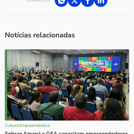
COMPARTILHE
Acesse nossos canais de atendimento
Ficou com alguma dúvida?
.
Se
você é um profissional da imprensa, entre em contato pelo
imprensa@sebrae.com.br
fale com a ASN em cada UF
ou
Notícias relacionadas
Cultura Empreendedora
Sebrae Amapá e GEA capacitam empreendedores