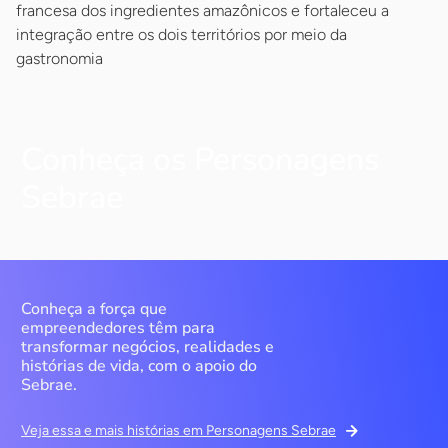
francesa dos ingredientes amazônicos e fortaleceu a
integração entre os dois territórios por meio da
gastronomia
Conheça os Personagens
Sebrae
Conheça a força que
empreendedores têm para
transformar negócios, realidades e
histórias de vida, com o apoio do
Sebrae.
Veja essa e mais histórias em Personagens Sebrae