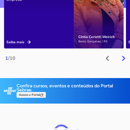
Cíntia Ceriotti Weirich
Bento Gonçalves / RS
Saiba mais
1
/10
Confira cursos, eventos e conteúdos do Portal
Sebrae.
Acesse o Portal