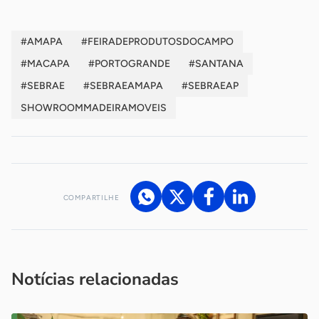
#AMAPA
#FEIRADEPRODUTOSDOCAMPO
#MACAPA
#PORTOGRANDE
#SANTANA
#SEBRAE
#SEBRAEAMAPA
#SEBRAEAP
SHOWROOMMADEIRAMOVEIS
COMPARTILHE
Acesse nossos canais de atendimento
Ficou com alguma dúvida?
.
Se
você é um profissional da imprensa, entre em contato pelo
imprensa@sebrae.com.br
fale com a ASN em cada UF
ou
Notícias relacionadas