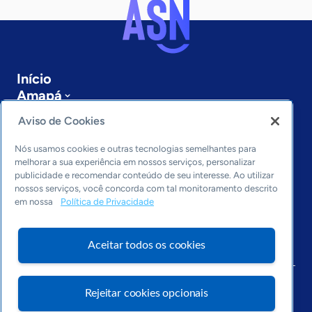
Início
Amapá
Sobre a ASN
Aviso de Cookies
Últimas notícias
Entre em contato
Nós usamos cookies e outras tecnologias semelhantes para
Editorias
melhorar a sua experiência em nossos serviços, personalizar
publicidade e recomendar conteúdo de seu interesse. Ao utilizar
Economia & Política
nossos serviços, você concorda com tal monitoramento descrito
em nossa
Política de Privacidade
Inovação & Tecnologia
Cultura empreendedora
Dados
Aceitar todos os cookies
Arquivo
Rejeitar cookies opcionais