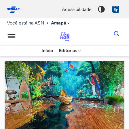
Fale
Acessibilidade
conosco
0
acessibilidade
9
Amapá
Você está na ASN
Dados
para
busca
Agência
Início
Editorias
Palavra
Sebrae
chave
de
Notícias