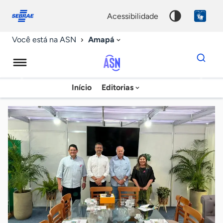
Fale
Acessibilidade
conosco
0
acessibilidade
9
Amapá
Você está na ASN
Dados
para
busca
Agência
Início
Editorias
Palavra
Sebrae
chave
de
Notícias