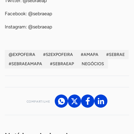
Twitter: @sebraeap
Facebook: @sebraeap
Instagram: @sebraeap
@EXPOFEIRA
#52EXPOFEIRA
#AMAPA
#SEBRAE
#SEBRAEAMAPA
#SEBRAEAP
NEGÓCIOS
COMPARTILHE
Acesse nossos canais de atendimento
Ficou com alguma dúvida?
.
Se
você é um profissional da imprensa, entre em contato pelo
imprensa@sebrae.com.br
fale com a ASN em cada UF
ou