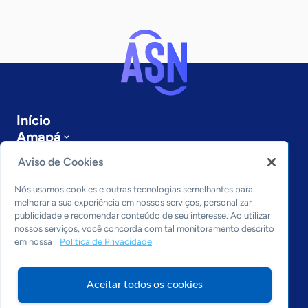
Início
Amapá
Sobre a ASN
Aviso de Cookies
Últimas notícias
Entre em contato
Nós usamos cookies e outras tecnologias semelhantes para
Editorias
melhorar a sua experiência em nossos serviços, personalizar
publicidade e recomendar conteúdo de seu interesse. Ao utilizar
Economia & Política
nossos serviços, você concorda com tal monitoramento descrito
em nossa
Política de Privacidade
Inovação & Tecnologia
Cultura empreendedora
Dados
Aceitar todos os cookies
Arquivo