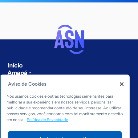
Início
Amapá
Sobre a ASN
Aviso de Cookies
Últimas notícias
Entre em contato
Nós usamos cookies e outras tecnologias semelhantes para
Editorias
melhorar a sua experiência em nossos serviços, personalizar
publicidade e recomendar conteúdo de seu interesse. Ao utilizar
Economia & Política
nossos serviços, você concorda com tal monitoramento descrito
em nossa
Política de Privacidade
Inovação & Tecnologia
Cultura empreendedora
Dados