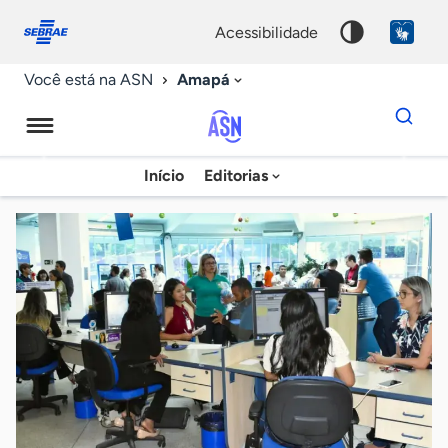
Fale
Acessibilidade
conosco
0
acessibilidade
9
Amapá
Você está na ASN
Dados
para
busca
Agência
Início
Editorias
Palavra
Sebrae
chave
de
Notícias