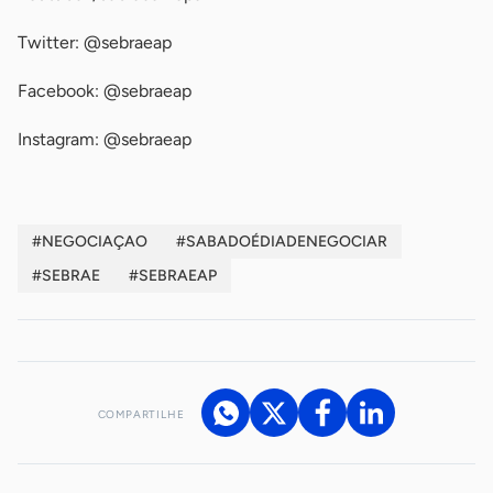
Twitter: @sebraeap
Facebook: @sebraeap
Instagram: @sebraeap
#NEGOCIAÇAO
#SABADOÉDIADENEGOCIAR
#SEBRAE
#SEBRAEAP
COMPARTILHE
Acesse nossos canais de atendimento
Ficou com alguma dúvida?
.
Se