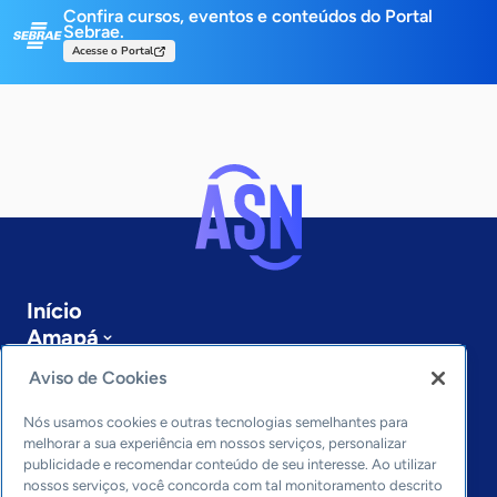
Confira cursos, eventos e conteúdos do Portal
Sebrae.
Acesse o Portal
Início
Amapá
Sobre a ASN
Aviso de Cookies
Últimas notícias
Entre em contato
Nós usamos cookies e outras tecnologias semelhantes para
Editorias
melhorar a sua experiência em nossos serviços, personalizar
publicidade e recomendar conteúdo de seu interesse. Ao utilizar
Economia & Política
nossos serviços, você concorda com tal monitoramento descrito