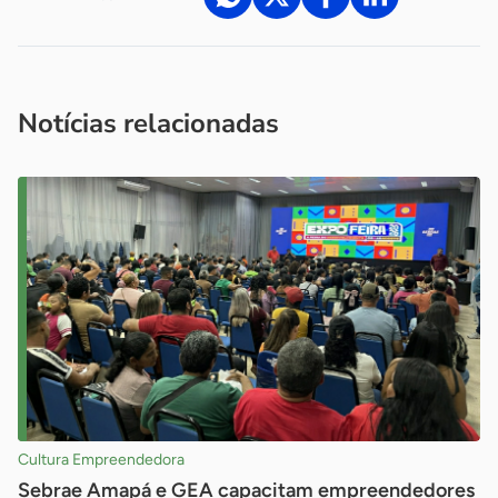
Acesse nossos canais de atendimento
Ficou com alguma dúvida?
.
Se
você é um profissional da imprensa, entre em contato pelo
imprensa@sebrae.com.br
fale com a ASN em cada UF
ou
Notícias relacionadas
Cultura Empreendedora
Sebrae Amapá e GEA capacitam empreendedores