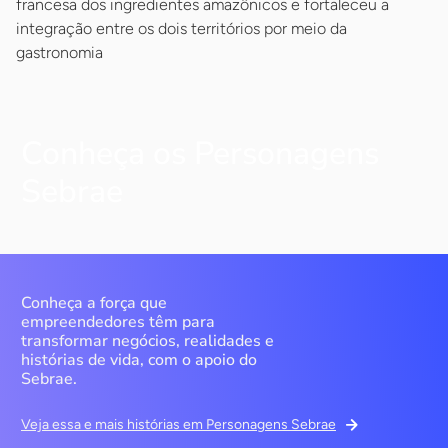
francesa dos ingredientes amazônicos e fortaleceu a
integração entre os dois territórios por meio da
gastronomia
Conheça os Personagens
Sebrae
Conheça a força que
empreendedores têm para
transformar negócios, realidades e
histórias de vida, com o apoio do
Sebrae.
Veja essa e mais histórias em Personagens Sebrae