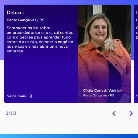
Delucci
Bento Gonçalves / RS
L
Sem saber muito sobre
empreendedorismo, o casal contou
com o Sebrae para aprender tudo
sobre o assunto, colocar o negócio
nos eixos e ainda abrir uma nova
empresa
Cíntia Ceriotti Weirich
Bento Gonçalves / RS
Saiba mais
1
/10