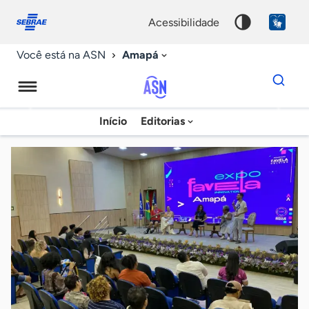
Fale
Acessibilidade
conosco
0
acessibilidade
9
Amapá
Você está na ASN
Dados
para
busca
Agência
Início
Editorias
Palavra
Sebrae
chave
de
Notícias