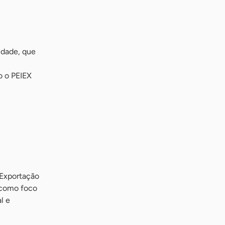
idade, que
o o PEIEX
‘Exportação
e como foco
l e