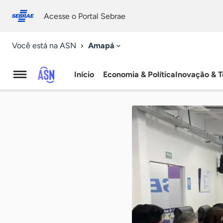
Fale
Acessibilidade
conosco
0
Acesse o Portal Sebrae
9
Amapá
Você está na ASN
Início
Economia & Política
Inovação & T
Agência
Sebrae
de
Notícias