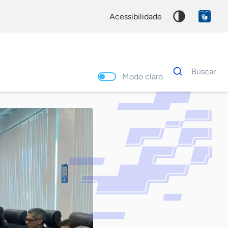
acessibilidade
Dados
Buscar
para
Modo claro
busca
Palavra
chave