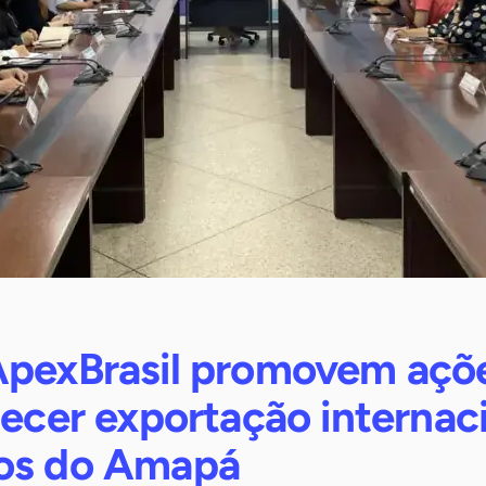
ApexBrasil promovem açõ
lecer exportação internac
os do Amapá