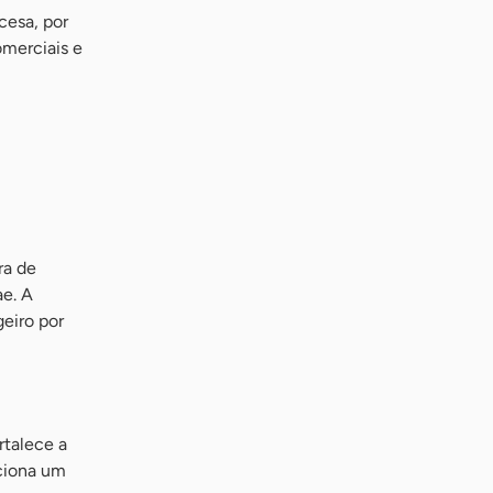
cesa, por
omerciais e
ra de
e. A
eiro por
rtalece a
rciona um