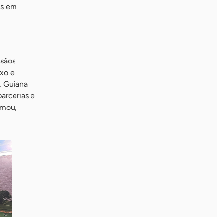
os em
esãos
ixo e
, Guiana
arcerias e
rmou,