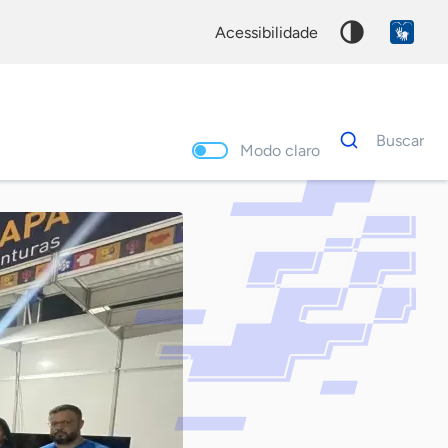
acessibilidade
Dados
Buscar
para
Modo claro
busca
Palavra
chave