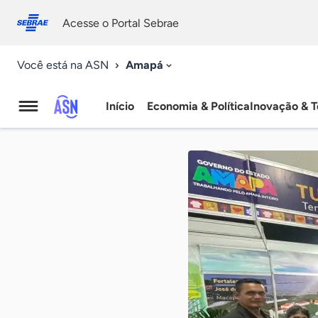
Fale
Acessibilidade
conosco
0
Acesse o Portal Sebrae
9
Amapá
Você está na ASN
Início
Economia & Política
Inovação & T
Agência
Sebrae
de
Notícias