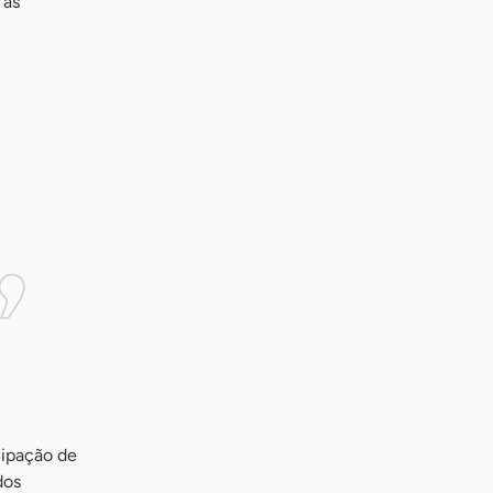
 as
cipação de
dos