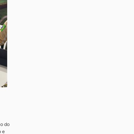
no do
o e