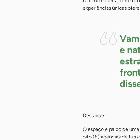
turismo na feira, tem o ob
experiências únicas ofere
Vamo
e na
estr
fron
diss
Destaque
O espaço é palco de uma 
oito (8) agências de turis