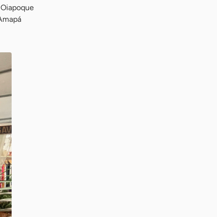
e Oiapoque
 Amapá