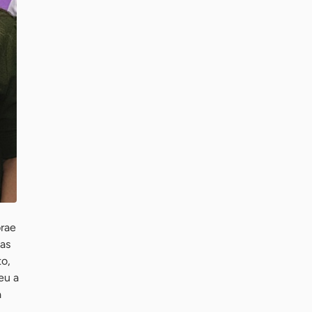
brae
 as
to,
eu a
a