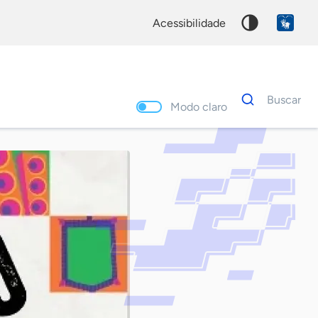
acessibilidade
Dados
Buscar
para
Modo claro
busca
Palavra
chave