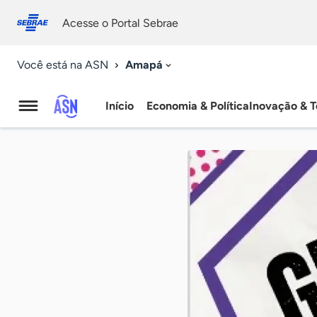
Fale
Acessibilidade
conosco
0
Acesse o Portal Sebrae
9
Amapá
Você está na ASN
Início
Economia & Política
Inovação & T
Agência
Sebrae
de
Notícias