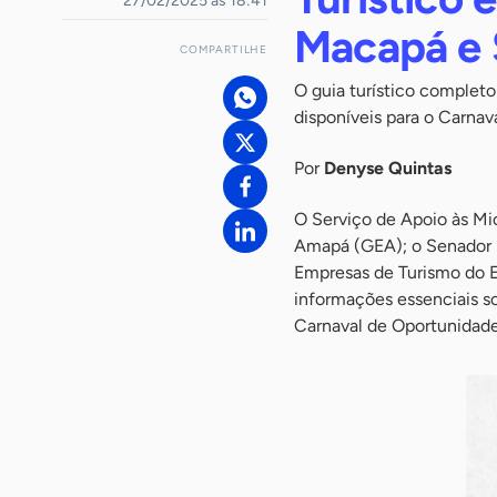
27/02/2025 às 18:41
Macapá e 
COMPARTILHE
O guia turístico completo
disponíveis para o Carna
Por
Denyse Quintas
O Serviço de Apoio às M
Amapá (GEA); o Senador D
Empresas de Turismo do Es
informações essenciais so
Carnaval de Oportunidad