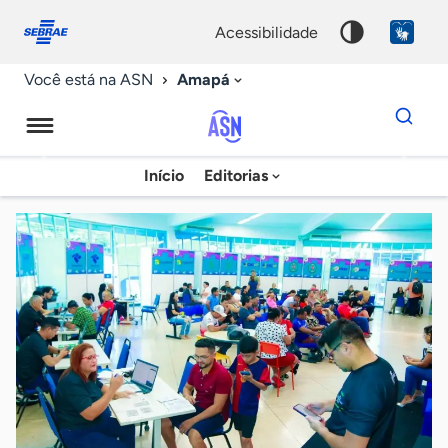
Fale
Acessibilidade
conosco
0
acessibilidade
9
Amapá
Você está na ASN
Dados
para
busca
Agência
Início
Editorias
Palavra
Sebrae
chave
de
Notícias