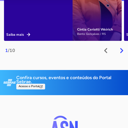
Cíntia Ceriotti Weirich
Bento Gonçalves / RS
Saiba mais
1
/10
Confira cursos, eventos e conteúdos do Portal
Sebrae.
Acesse o Portal