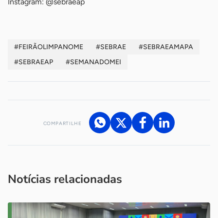
Instagram: @sebraeap
#FEIRÃOLIMPANOME
#SEBRAE
#SEBRAEAMAPA
#SEBRAEAP
#SEMANADOMEI
COMPARTILHE
Acesse nossos canais de atendimento
Ficou com alguma dúvida?
.
Se
você é um profissional da imprensa, entre em contato pelo
imprensa@sebrae.com.br
fale com a ASN em cada UF
ou
Notícias relacionadas