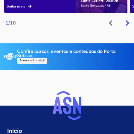
Cíntia Ceriotti Weirich
Bento Gonçalves / RS
Saiba mais
1
/10
Confira cursos, eventos e conteúdos do Portal
Sebrae.
Acesse o Portal
Início