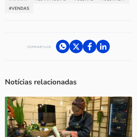
#VENDAS
COMPARTILHE
Acesse nossos canais de atendimento
Ficou com alguma dúvida?
.
Se
você é um profissional da imprensa, entre em contato pelo
imprensa@sebrae.com.br
fale com a ASN em cada UF
ou
Notícias relacionadas