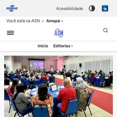
Fale
Acessibilidade
conosco
0
acessibilidade
9
Amapá
Você está na ASN
Dados
para
busca
Agência
Início
Editorias
Palavra
Sebrae
chave
de
Notícias