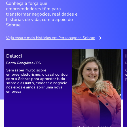
Conheça a força que
empreendedores têm para
transformar negócios, realidades e
histórias de vida, com o apoio do
Sebrae.
Veja essa e mais histórias em Personagens Sebrae
Delucci
Bento Gonçalves / RS
L
Sem saber muito sobre
empreendedorismo, o casal contou
com o Sebrae para aprender tudo
sobre o assunto, colocar o negócio
nos eixos e ainda abrir uma nova
empresa