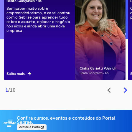
Bento Gonçalves / RS
L
Sem saber muito sobre
empreendedorismo, o casal contou
com o Sebrae para aprender tudo
sobre o assunto, colocar o negócio
nos eixos e ainda abrir uma nova
empresa
Cíntia Ceriotti Weirich
Bento Gonçalves / RS
Saiba mais
1
/10
Confira cursos, eventos e conteúdos do Portal
Sebrae.
Acesse o Portal