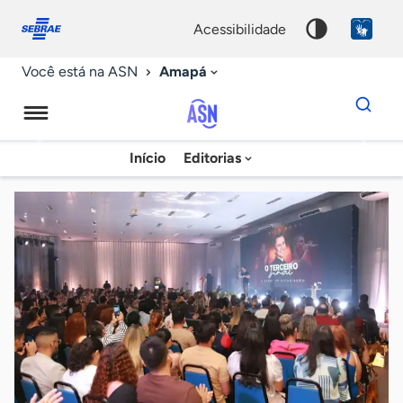
Fale
Acessibilidade
conosco
0
acessibilidade
9
Amapá
Você está na ASN
Dados
para
busca
Agência
Início
Editorias
Palavra
Sebrae
chave
de
Notícias