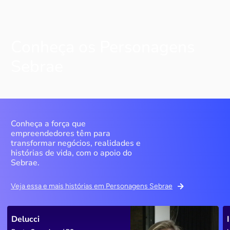
Conheça os Personagens
Sebrae
Conheça a força que
empreendedores têm para
transformar negócios, realidades e
histórias de vida, com o apoio do
Sebrae.
Veja essa e mais histórias em Personagens Sebrae
Delucci