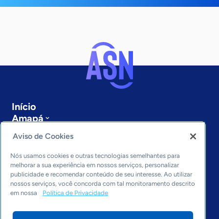
Início
Amapá
Sobre a ASN
Aviso de Cookies
Últimas notícias
Entre em contato
Nós usamos cookies e outras tecnologias semelhantes para
Editorias
melhorar a sua experiência em nossos serviços, personalizar
publicidade e recomendar conteúdo de seu interesse. Ao utilizar
Economia & Política
nossos serviços, você concorda com tal monitoramento descrito
em nossa
Política de Privacidade
Inovação & Tecnologia
Cultura empreendedora