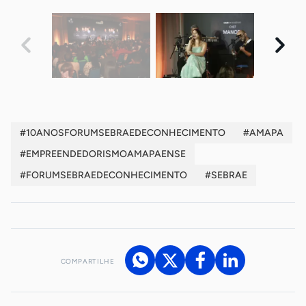
#10ANOSFORUMSEBRAEDECONHECIMENTO
#AMAPA
#EMPREENDEDORISMOAMAPAENSE
#FORUMSEBRAEDECONHECIMENTO
#SEBRAE
COMPARTILHE
Acesse nossos canais de atendimento
Ficou com alguma dúvida?
.
Se