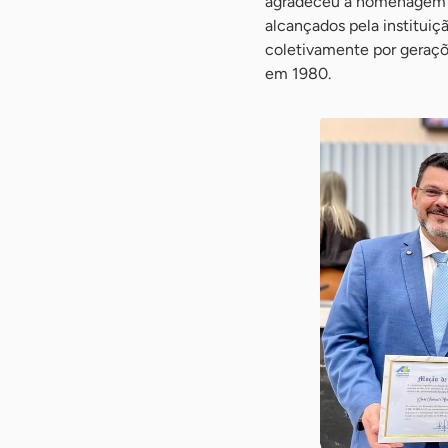
agradeceu a homenagem co
alcançados pela instituiç
coletivamente por geraçõe
em 1980.