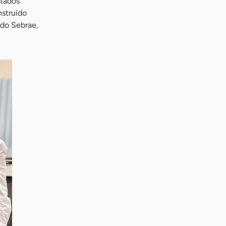
ltados
nstruído
 do Sebrae,