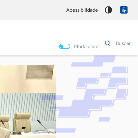
acessibilidade
Dados
Buscar
para
Modo claro
busca
Palavra
chave