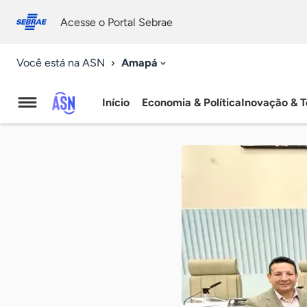
Fale
Acessibilidade
conosco
0
Acesse o Portal Sebrae
9
Amapá
Você está na ASN
Início
Economia & Política
Inovação & T
Agência
Sebrae
de
Notícias