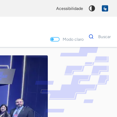
acessibilidade
Dados
Buscar
para
Modo claro
busca
Palavra
chave