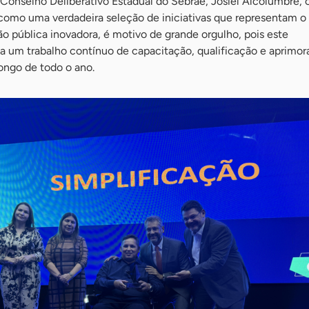
Conselho Deliberativo Estadual do Sebrae, Josiel Alcolumbre, 
omo uma verdadeira seleção de iniciativas que representam o
 pública inovadora, é motivo de grande orgulho, pois este
 um trabalho contínuo de capacitação, qualificação e aprimo
ongo de todo o ano.