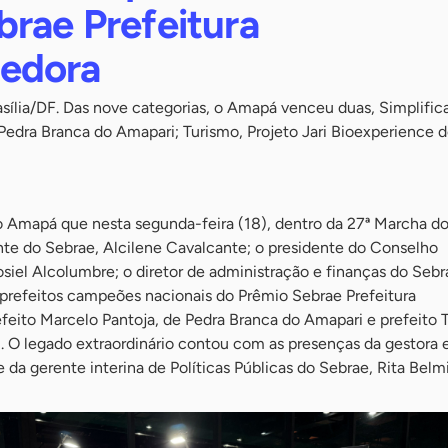
brae Prefeitura
edora
sília/DF. Das nove categorias, o Amapá venceu duas, Simplific
 Pedra Branca do Amapari; Turismo, Projeto Jari Bioexperience d
 o Amapá que nesta segunda-feira (18), dentro da 27ª Marcha d
nte do Sebrae, Alcilene Cavalcante; o presidente do Conselho
osiel Alcolumbre; o diretor de administração e finanças do Sebr
prefeitos campeões nacionais do Prêmio Sebrae Prefeitura
eito Marcelo Pantoja, de Pedra Branca do Amapari e prefeito 
ri. O legado extraordinário contou com as presenças da gestora 
 da gerente interina de Políticas Públicas do Sebrae, Rita Belmi