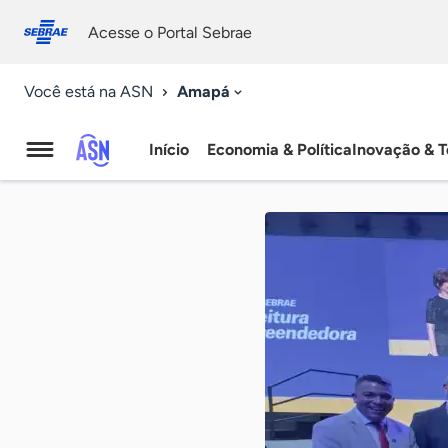
Fale
Acessibilidade
conosco
0
Acesse o Portal Sebrae
9
Amapá
Você está na ASN
Início
Economia & Política
Inovação & T
Agência
Sebrae
de
Notícias