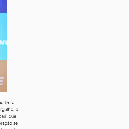
oite foi
rgulho, o
ari, que
bração se