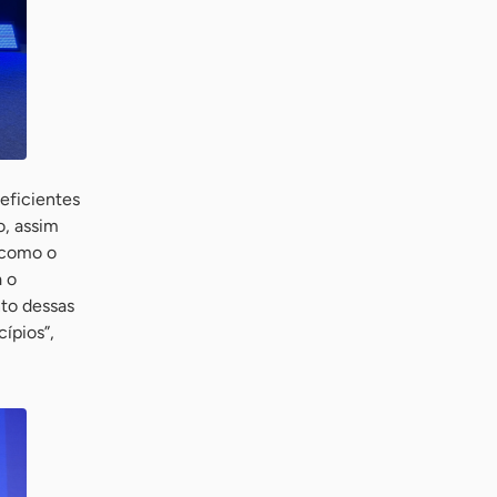
 eficientes
o, assim
 como o
a o
to dessas
ípios”,