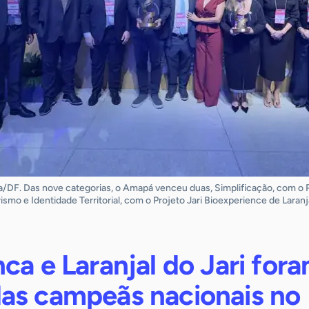
a/DF. Das nove categorias, o Amapá venceu duas, Simplificação, com o P
smo e Identidade Territorial, com o Projeto Jari Bioexperience de Laranja
ca e Laranjal do Jari for
as campeãs nacionais no