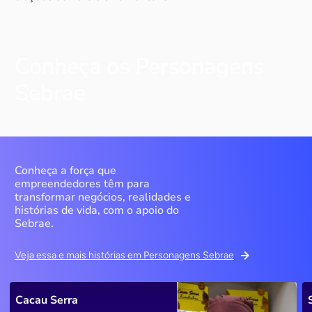
Conheça os Personagens
Sebrae
Conheça a força que
empreendedores têm para
transformar negócios, realidades e
histórias de vida, com o apoio do
Sebrae.
Veja essa e mais histórias em Personagens Sebrae
Cacau Serra