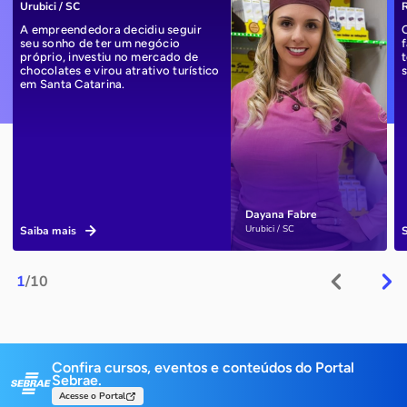
Urubici / SC
R
A empreendedora decidiu seguir
seu sonho de ter um negócio
próprio, investiu no mercado de
chocolates e virou atrativo turístico
em Santa Catarina.
Dayana Fabre
Urubici / SC
Saiba mais
1
/10
Confira cursos, eventos e conteúdos do Portal
Sebrae.
Acesse o Portal