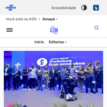
Fale
Acessibilidade
conosco
0
acessibilidade
9
Amapá
Você está na ASN
Dados
para
busca
Agência
Início
Editorias
Palavra
Sebrae
chave
de
Notícias