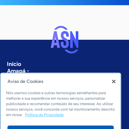
Início
Amapá
Sobre a ASN
Aviso de Cookies
Últimas notícias
Entre em contato
Nós usamos cookies e outras tecnologias semelhantes para
Editorias
melhorar a sua experiência em nossos serviços, personalizar
publicidade e recomendar conteúdo de seu interesse. Ao utilizar
Economia & Política
nossos serviços, você concorda com tal monitoramento descrito
em nossa
Política de Privacidade
Inovação & Tecnologia
Cultura empreendedora