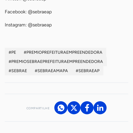
Facebook: @sebraeap
Instagram: @sebraeap
#PE
#PREMIOPREFEITURAEMPREENDEDORA
#PREMIOSEBRAEPREFEITURAEMPREENDEDORA
#SEBRAE
#SEBRAEAMAPA
#SEBRAEAP
COMPARTILHE
Acesse nossos canais de atendimento
Ficou com alguma dúvida?
.
Se
você é um profissional da imprensa, entre em contato pelo