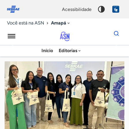
Fale
Acessibilidade
conosco
0
acessibilidade
9
Amapá
Você está na ASN
Dados
para
busca
Agência
Início
Editorias
Palavra
Sebrae
chave
de
Notícias