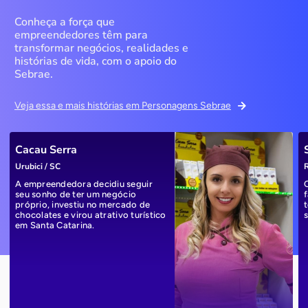
Conheça a força que
empreendedores têm para
transformar negócios, realidades e
histórias de vida, com o apoio do
Sebrae.
Veja essa e mais histórias em Personagens Sebrae
Cacau Serra
Urubici / SC
R
A empreendedora decidiu seguir
seu sonho de ter um negócio
próprio, investiu no mercado de
chocolates e virou atrativo turístico
em Santa Catarina.