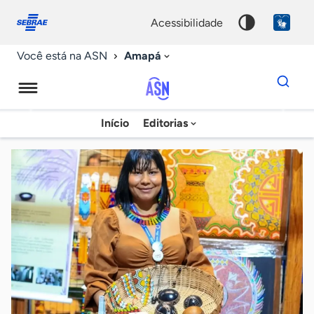
Fale
Acessibilidade
conosco
0
acessibilidade
9
Amapá
Você está na ASN
Dados
para
busca
Agência
Início
Editorias
Palavra
Sebrae
chave
de
Notícias