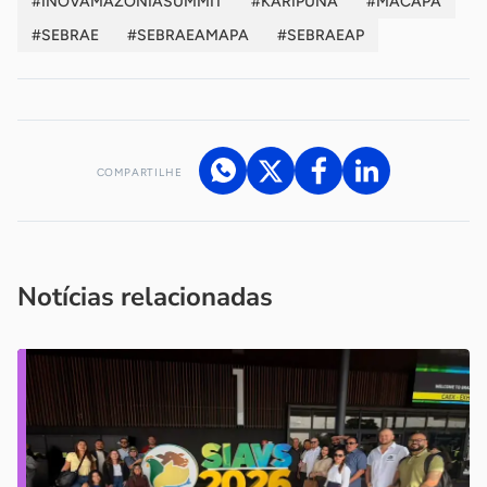
#INOVAMAZONIASUMMIT
#KARIPUNA
#MACAPA
#SEBRAE
#SEBRAEAMAPA
#SEBRAEAP
COMPARTILHE
Acesse nossos canais de atendimento
Ficou com alguma dúvida?
.
Se
você é um profissional da imprensa, entre em contato pelo
imprensa@sebrae.com.br
fale com a ASN em cada UF
ou
Notícias relacionadas