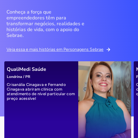
Conheça a força que
empreendedores têm para
transformar negócios, realidades e
histórias de vida, com o apoio do
Sebrae.
Veja essa e mais histórias em Personagens Sebrae
QualiMedi Saúde
Londrina / PR
P
Crisanália Cinagava e Fernando
Cinagava abriram clínica com
atendimento de nível particular com
preço acessível