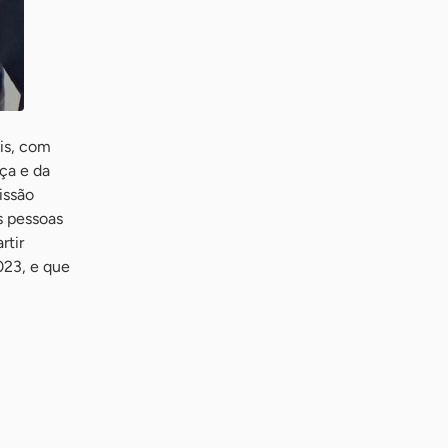
is, com
ça e da
issão
s pessoas
rtir
023, e que