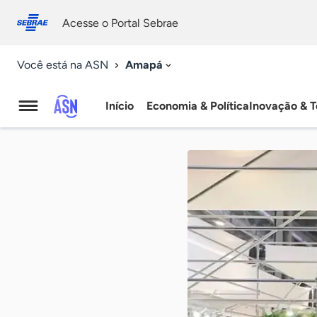
Fale
Acessibilidade
conosco
0
Acesse o Portal Sebrae
9
Amapá
Você está na ASN
Início
Economia & Política
Inovação & T
Agência
Sebrae
de
Notícias