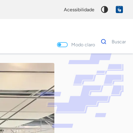
acessibilidade
Dados
Buscar
para
Modo claro
busca
Palavra
chave