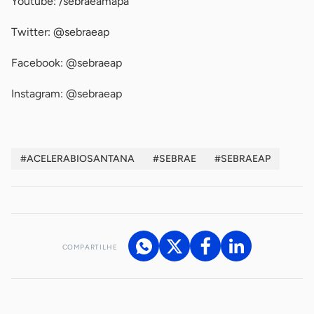
Youtube: /sebraeamapa
Twitter: @sebraeap
Facebook: @sebraeap
Instagram: @sebraeap
#ACELERABIOSANTANA
#SEBRAE
#SEBRAEAP
COMPARTILHE
Acesse nossos canais de atendimento
Ficou com alguma dúvida?
.
Se
você é um profissional da imprensa, entre em contato pelo
imprensa@sebrae.com.br
fale com a ASN em cada UF
ou