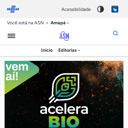
Fale
Acessibilidade
conosco
0
acessibilidade
9
Amapá
Você está na ASN
Dados
para
busca
Agência
Início
Editorias
Palavra
Sebrae
chave
de
Notícias