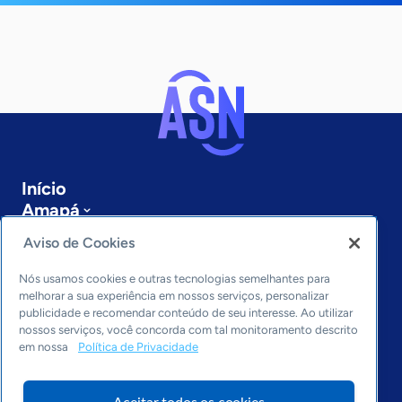
Início
Amapá
Sobre a ASN
Aviso de Cookies
Últimas notícias
Entre em contato
Nós usamos cookies e outras tecnologias semelhantes para
Editorias
melhorar a sua experiência em nossos serviços, personalizar
publicidade e recomendar conteúdo de seu interesse. Ao utilizar
Economia & Política
nossos serviços, você concorda com tal monitoramento descrito
em nossa
Política de Privacidade
Inovação & Tecnologia
Cultura empreendedora
Dados