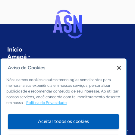
Início
Amapá
Sobre a ASN
Aviso de Cookies
Últimas notícias
Entre em contato
Nós usamos cookies e outras tecnologias semelhantes para
Editorias
melhorar a sua experiência em nossos serviços, personalizar
publicidade e recomendar conteúdo de seu interesse. Ao utilizar
Economia & Política
nossos serviços, você concorda com tal monitoramento descrito
em nossa
Política de Privacidade
Inovação & Tecnologia
Cultura empreendedora
Dados
Aceitar todos os cookies
Arquivo