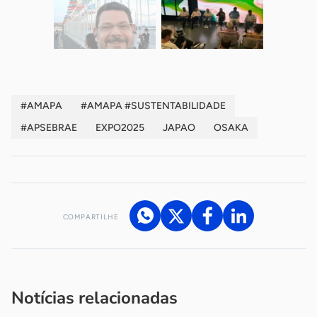
#AMAPA
#AMAPA #SUSTENTABILIDADE
#APSEBRAE
EXPO2025
JAPAO
OSAKA
COMPARTILHE
Acesse nossos canais de atendimento
Ficou com alguma dúvida?
.
Se
você é um profissional da imprensa, entre em contato pelo
imprensa@sebrae.com.br
fale com a ASN em cada UF
ou
Notícias relacionadas