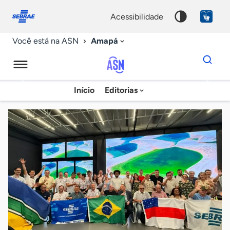
Fale
Acessibilidade
conosco
0
acessibilidade
9
Amapá
Você está na ASN
Dados
para
busca
Agência
Início
Editorias
Palavra
Sebrae
chave
de
Notícias