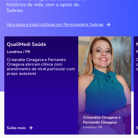
histórias de vida, com o apoio do
Sebrae.
Veja essa e mais histórias em Personagens Sebrae
QualiMedi Saúde
Londrina / PR
P
Crisanália Cinagava e Fernando
Cinagava abriram clínica com
atendimento de nível particular com
preço acessível
Crisanália Cinagava e
Fernando Cinagava
Londrina / PR
Saiba mais