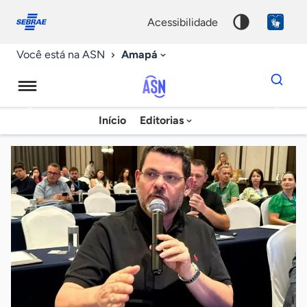
Fale
Acessibilidade
conosco
0
acessibilidade
9
Amapá
Você está na ASN
Dados
para
busca
Agência
Início
Editorias
Palavra
Sebrae
chave
de
Notícias