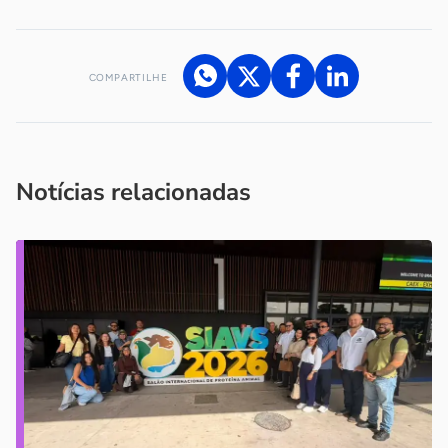
COMPARTILHE
Acesse nossos canais de atendimento
Ficou com alguma dúvida?
.
Se
você é um profissional da imprensa, entre em contato pelo
imprensa@sebrae.com.br
fale com a ASN em cada UF
ou
Notícias relacionadas