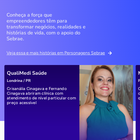
Conheça a força que
empreendedores têm para
transformar negócios, realidades e
histórias de vida, com o apoio do
Sebrae.
Veja essa e mais histórias em Personagens Sebrae
QualiMedi Saúde
Londrina / PR
P
Crisanália Cinagava e Fernando
Cinagava abriram clínica com
atendimento de nível particular com
preço acessível