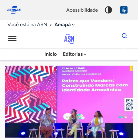
Fale
Acessibilidade
conosco
0
acessibilidade
9
Amapá
Você está na ASN
Dados
para
busca
Agência
Início
Editorias
Palavra
Sebrae
chave
de
Notícias