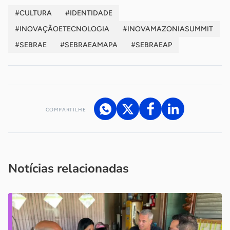
#CULTURA
#IDENTIDADE
#INOVAÇÃOETECNOLOGIA
#INOVAMAZONIASUMMIT
#SEBRAE
#SEBRAEAMAPA
#SEBRAEAP
COMPARTILHE
Acesse nossos canais de atendimento
Ficou com alguma dúvida?
.
Se
você é um profissional da imprensa, entre em contato pelo
imprensa@sebrae.com.br
fale com a ASN em cada UF
ou
Notícias relacionadas