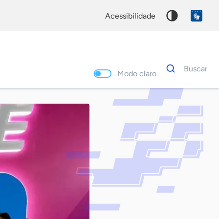
acessibilidade
Dados
Buscar
para
Modo claro
busca
Palavra
chave