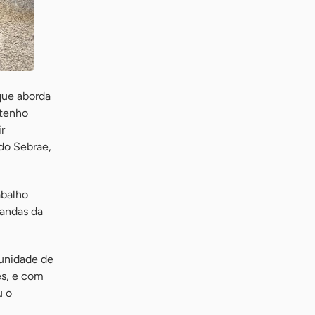
que aborda
 tenho
r
do Sebrae,
abalho
andas da
tunidade de
es, e com
u o