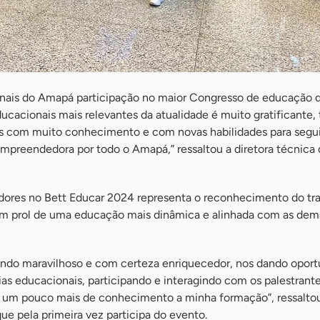
sionais do Amapá participação no maior Congresso de educação 
ucacionais mais relevantes da atualidade é muito gratificante,
s com muito conhecimento e com novas habilidades para segui
preendedora por todo o Amapá,” ressaltou a diretora técnica 
dores no Bett Educar 2024 representa o reconhecimento do tr
em prol de uma educação mais dinâmica e alinhada com as dem
 sendo maravilhoso e com certeza enriquecedor, nos dando opor
as educacionais, participando e interagindo com os palestrant
do um pouco mais de conhecimento a minha formação”, ressalto
que pela primeira vez participa do evento.