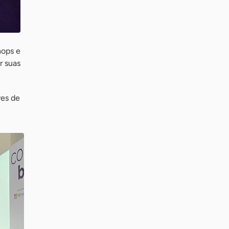
hops e
r suas
res de