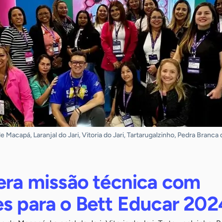
 Macapá, Laranjal do Jari, Vitoria do Jari, Tartarugalzinho, Pedra Branc
dera missão técnica com
es para o Bett Educar 202