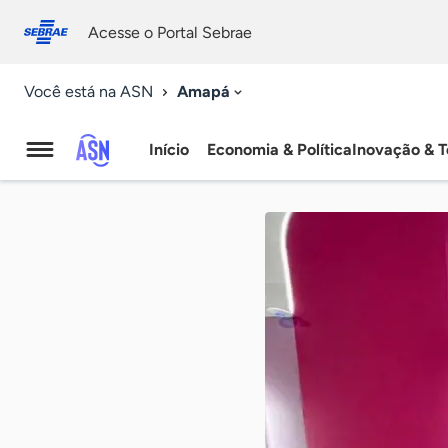
Fale
Acessibilidade
conosco
0
Acesse o Portal Sebrae
9
Amapá
Você está na ASN
Início
Economia & Política
Inovação & T
Agência
Sebrae
de
Notícias