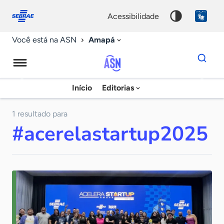
Fale
Acessibilidade
conosco
0
acessibilidade
9
Amapá
Você está na ASN
Dados
para
busca
Agência
Início
Editorias
Palavra
Sebrae
chave
de
1 resultado para
#acerelastartup2025
Notícias