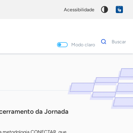
acessibilidade
Dados
Buscar
para
Modo claro
busca
Palavra
chave
cerramento da Jornada
 da metodologia CONECTAR, que