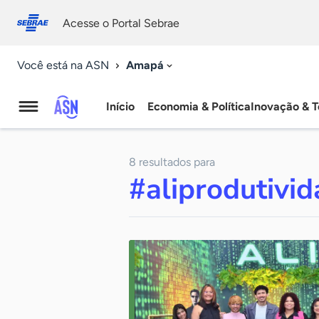
Fale
Acessibilidade
conosco
0
Acesse o Portal Sebrae
9
Amapá
Você está na ASN
Início
Economia & Política
Inovação & T
Agência
Sebrae
8 resultados para
de
#aliprodutivi
Notícias