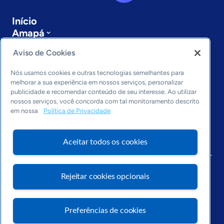
Início
Amapá
Sobre a ASN
Aviso de Cookies
Últimas notícias
Entre em contato
Nós usamos cookies e outras tecnologias semelhantes para
Editorias
melhorar a sua experiência em nossos serviços, personalizar
publicidade e recomendar conteúdo de seu interesse. Ao utilizar
Economia & Política
nossos serviços, você concorda com tal monitoramento descrito
Inovação & Tecnologia
em nossa
Política de Privacidade
Cultura empreendedora
Dados
Aceitar todos os cookies
Arquivo
Rejeitar cookies opcionais
Preferências de cookies
Visite o Portal Sebrae