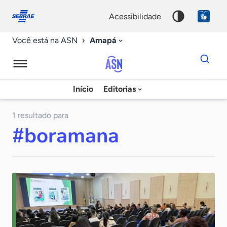
Fale
Acessibilidade
conosco
0
acessibilidade
9
Amapá
Você está na ASN
Dados
para
busca
Agência
Início
Editorias
Palavra
Sebrae
chave
de
1 resultado para
#boramana
Notícias