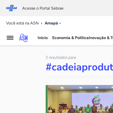
Fale
Acessibilidade
conosco
0
Acesse o Portal Sebrae
9
Amapá
Você está na ASN
Início
Economia & Política
Inovação & T
Agência
Sebrae
2 resultados para
de
#cadeiaprodut
Notícias