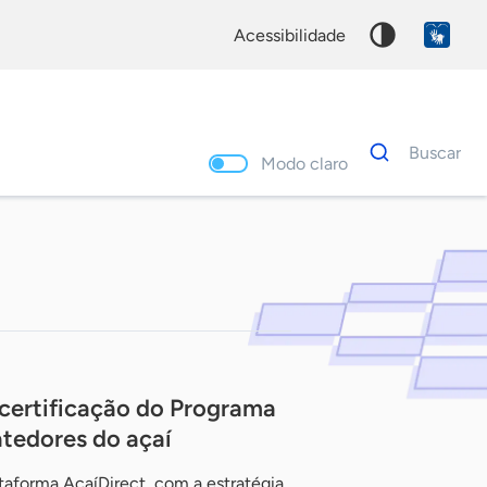
acessibilidade
Dados
Buscar
para
Modo claro
busca
Palavra
chave
certificação do Programa
tedores do açaí
taforma AçaíDirect, com a estratégia