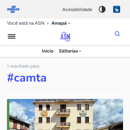
Fale
Acessibilidade
conosco
0
acessibilidade
9
Amapá
Você está na ASN
Dados
para
busca
Agência
Início
Editorias
Palavra
Sebrae
chave
de
1 resultado para
#camta
Notícias