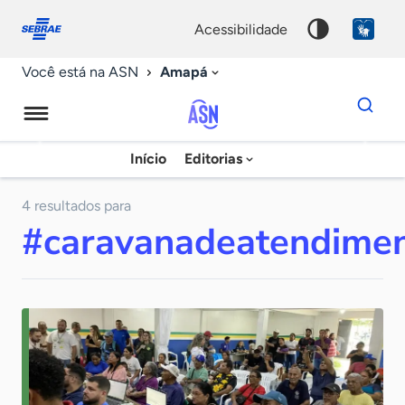
Fale
Acessibilidade
conosco
0
acessibilidade
9
Amapá
Você está na ASN
Dados
para
busca
Agência
Início
Editorias
Palavra
Sebrae
chave
de
4 resultados para
#caravanadeatendimen
Notícias