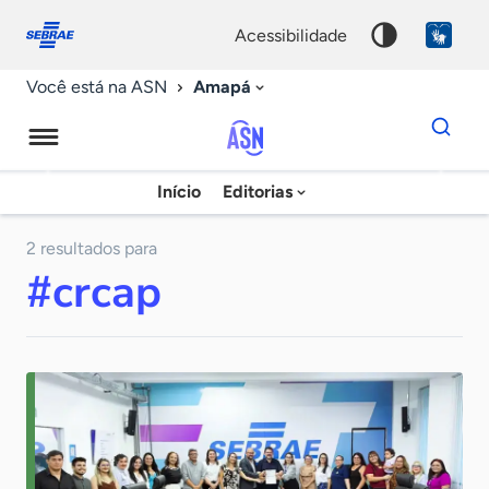
Fale
Acessibilidade
conosco
0
acessibilidade
9
Amapá
Você está na ASN
Dados
para
busca
Agência
Início
Editorias
Palavra
Sebrae
chave
de
2 resultados para
#crcap
Notícias