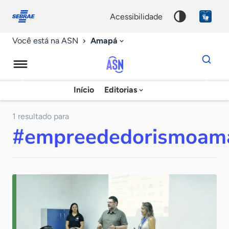
Fale
Acessibilidade
conosco
0
acessibilidade
9
Amapá
Você está na ASN
Dados
para
busca
Agência
Início
Editorias
Palavra
Sebrae
chave
de
1 resultado para
#empreededorismoam
Notícias