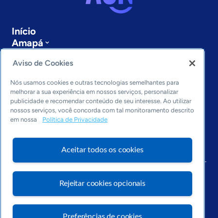
Início
Amapá
Sobre a ASN
Aviso de Cookies
Últimas notícias
Entre em contato
Nós usamos cookies e outras tecnologias semelhantes para
Editorias
melhorar a sua experiência em nossos serviços, personalizar
publicidade e recomendar conteúdo de seu interesse. Ao utilizar
Economia & Política
nossos serviços, você concorda com tal monitoramento descrito
Inovação & Tecnologia
em nossa
Política de Privacidade
Cultura empreendedora
Dados
Aceitar todos os cookies
Arquivo
Rejeitar cookies opcionais
Preferências de cookies