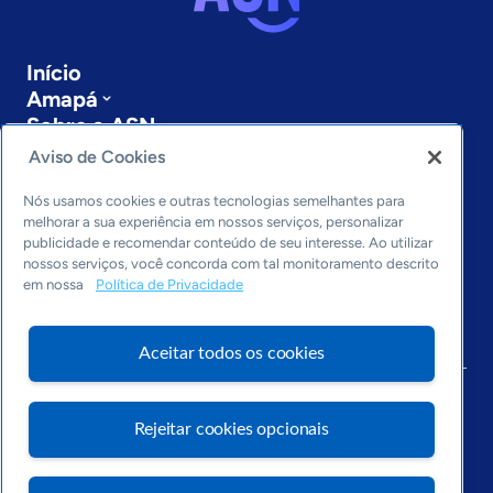
Início
Amapá
Sobre a ASN
Últimas notícias
Aviso de Cookies
Entre em contato
Editorias
Nós usamos cookies e outras tecnologias semelhantes para
melhorar a sua experiência em nossos serviços, personalizar
publicidade e recomendar conteúdo de seu interesse. Ao utilizar
Economia & Política
nossos serviços, você concorda com tal monitoramento descrito
Inovação & Tecnologia
em nossa
Política de Privacidade
Cultura empreendedora
Dados
Arquivo
Aceitar todos os cookies
Rejeitar cookies opcionais