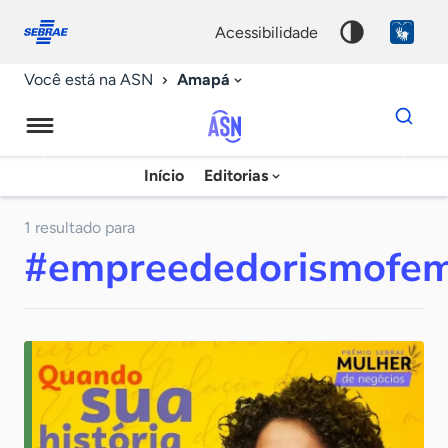
Fale
Acessibilidade
conosco
0
acessibilidade
9
Amapá
Você está na ASN
Dados
para
busca
Agência
Início
Editorias
Palavra
Sebrae
chave
de
1 resultado para
#empreededorismofem
Notícias