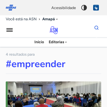
Fale
Acessibilidade
conosco
0
acessibilidade
9
Amapá
Você está na ASN
Dados
para
busca
Agência
Início
Editorias
Palavra
Sebrae
chave
de
4 resultados para
#empreender
Notícias