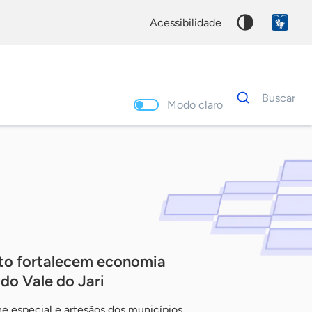
acessibilidade
Dados
Buscar
para
Modo claro
busca
Palavra
chave
to fortalecem economia
 do Vale do Jari
ne especial e artesãos dos municípios