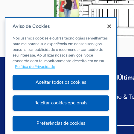
Aviso de Cookies
Nós usamos cookies e outras tecnologias semelhantes
para melhorar a sua experiência em nossos serviços,
personalizar publicidade e recomendar conteúdo de
seu interesse. Ao utilizar nossos serviços, você
concorda com tal monitoramento descrito em nossa
Política de Privacidade
Início
Amapá
Sobre a ASN
Últim
Aceitar todos os cookies
Editorias
Economia & Política
Inovação & T
Rejeitar cookies opcionais
Preferências de cookies