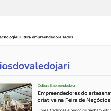
ecnologia
Cultura empreendedora
Dados
iosdovaledojari
Cultura Empreendedora
Empreendedores do artesana
criativa na Feira de Negócios
Cores, tradições e negócios ganham vitri