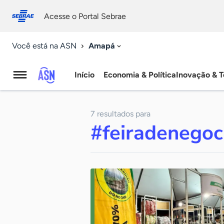
Fale
Acessibilidade
conosco
0
Acesse o Portal Sebrae
9
Amapá
Você está na ASN
Início
Economia & Política
Inovação & T
Agência
Sebrae
7 resultados para
de
#feiradenegoc
Notícias