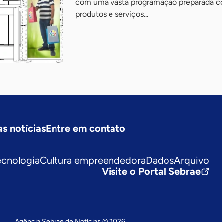
com uma vasta programação preparada c
produtos e serviços...
as notícias
Entre em contato
ecnologia
Cultura empreendedora
Dados
Arquivo
Visite o Portal Sebrae
Agência Sebrae de Notícias © 2026