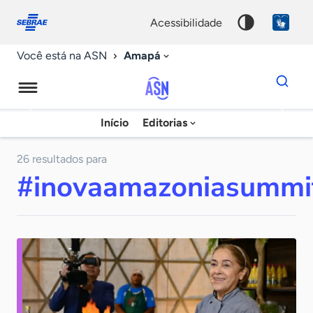
Fale
Acessibilidade
conosco
0
acessibilidade
9
Amapá
Você está na ASN
Dados
para
busca
Agência
Início
Editorias
Palavra
Sebrae
chave
de
26 resultados para
#inovaamazoniasummi
Notícias