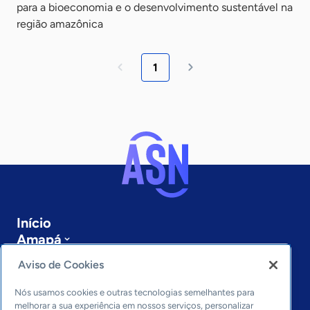
para a bioeconomia e o desenvolvimento sustentável na
região amazônica
1
Início
Amapá
Sobre a ASN
Aviso de Cookies
Últimas notícias
Entre em contato
Nós usamos cookies e outras tecnologias semelhantes para
Editorias
melhorar a sua experiência em nossos serviços, personalizar