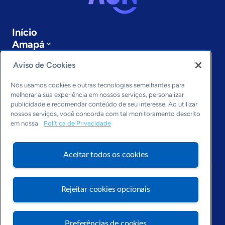
Início
Amapá
Sobre a ASN
Aviso de Cookies
Últimas notícias
Entre em contato
Nós usamos cookies e outras tecnologias semelhantes para
Editorias
melhorar a sua experiência em nossos serviços, personalizar
publicidade e recomendar conteúdo de seu interesse. Ao utilizar
Economia & Política
nossos serviços, você concorda com tal monitoramento descrito
Inovação & Tecnologia
em nossa
Política de Privacidade
Cultura empreendedora
Dados
Aceitar todos os cookies
Arquivo
Rejeitar cookies opcionais
Preferências de cookies