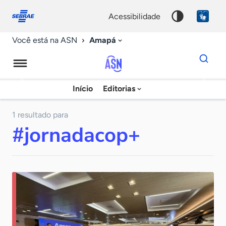
Fale
Acessibilidade
conosco
0
acessibilidade
9
Amapá
Você está na ASN
Dados
para
busca
Agência
Início
Editorias
Palavra
Sebrae
chave
de
1 resultado para
#jornadacop+
Notícias