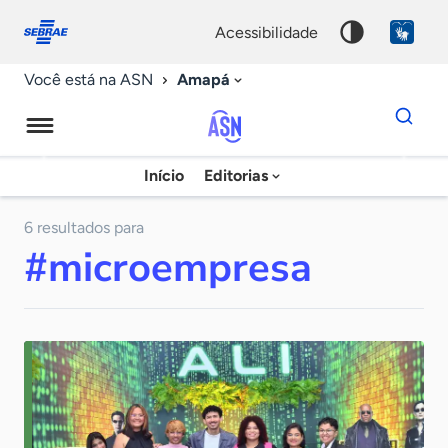
Fale
Acessibilidade
conosco
0
acessibilidade
9
Amapá
Você está na ASN
Dados
para
busca
Agência
Início
Editorias
Palavra
Sebrae
chave
de
6 resultados para
#microempresa
Notícias