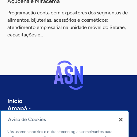
Açucena e Miracema
Programação conta com expositores dos segmentos de
alimentos, bijuterias, acessórios e cosméticos;
atendimento empresarial na unidade móvel do Sebrae,
capacitações e...
Início
Amapá
Sobre a ASN
Aviso de Cookies
Últimas notícias
Entre em contato
Nós usamos cookies e outras tecnologias semelhantes para