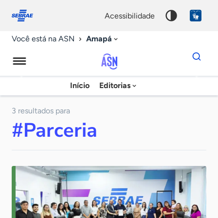
Fale
Acessibilidade
conosco
0
acessibilidade
9
Amapá
Você está na ASN
Dados
para
busca
Agência
Início
Editorias
Palavra
Sebrae
chave
de
3 resultados para
#Parceria
Notícias