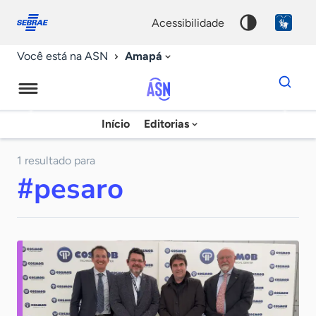
Fale
Acessibilidade
conosco
0
acessibilidade
9
Amapá
Você está na ASN
Dados
para
busca
Agência
Início
Editorias
Palavra
Sebrae
chave
de
1 resultado para
#pesaro
Notícias