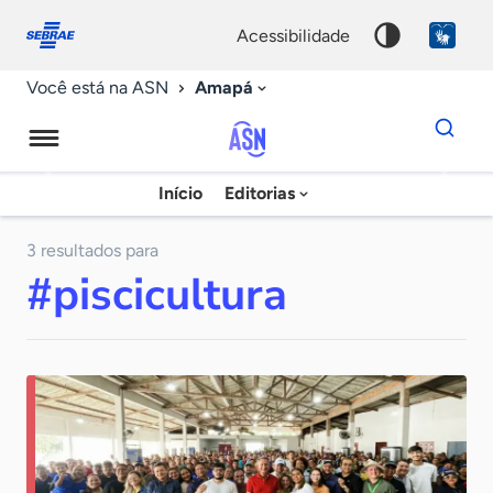
Fale
Acessibilidade
conosco
0
acessibilidade
9
Amapá
Você está na ASN
Dados
para
busca
Agência
Início
Editorias
Palavra
Sebrae
chave
de
3 resultados para
#piscicultura
Notícias