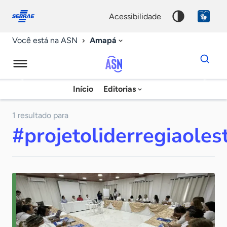
Fale
Acessibilidade
conosco
0
acessibilidade
9
Amapá
Você está na ASN
Dados
para
busca
Agência
Início
Editorias
Palavra
Sebrae
chave
de
1 resultado para
#projetoliderregiaoles
Notícias