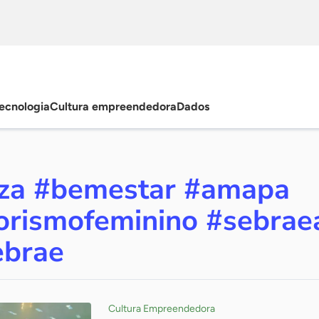
ecnologia
Cultura empreendedora
Dados
eza #bemestar #amapa
rismofeminino #sebra
ebrae
Cultura Empreendedora