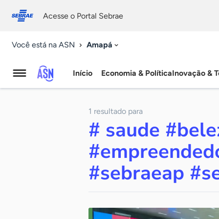
Fale
Acessibilidade
conosco
0
Acesse o Portal Sebrae
9
Amapá
Você está na ASN
Início
Economia & Política
Inovação & T
Agência
Sebrae
1 resultado para
de
# saude #bel
Notícias
#empreendedo
#sebraeap #s