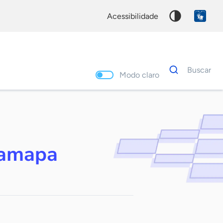
acessibilidade
Dados
Buscar
para
Modo claro
busca
Palavra
chave
eamapa