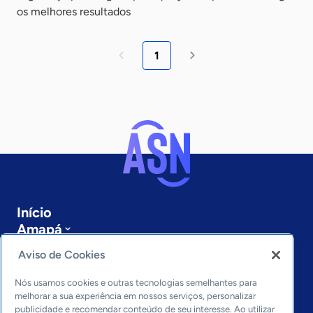
os melhores resultados
1
Início
Amapá
Sobre a ASN
Aviso de Cookies
Últimas notícias
Entre em contato
Nós usamos cookies e outras tecnologias semelhantes para
Editorias
melhorar a sua experiência em nossos serviços, personalizar
publicidade e recomendar conteúdo de seu interesse. Ao utilizar