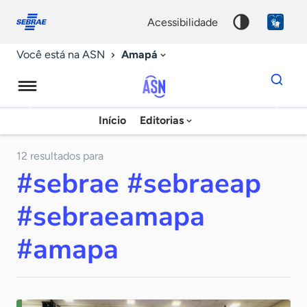
Fale
Acessibilidade
conosco
0
acessibilidade
9
Amapá
Você está na ASN
Dados
para
busca
Agência
Início
Editorias
Palavra
Sebrae
chave
de
12 resultados para
#sebrae #sebraeap
Notícias
#sebraeamapa
#amapa